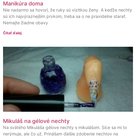
Manikúra doma
Nie nadarmo sa hovorí, že ruky sú vizitkou ženy. A keďže nechty
sú ich najvýraznejším prvkom, treba sa o ne pravidelne starať.
Nemajte žiadne obavy
Čítať ďalej
Mikuláš na gélové nechty
Na svätého Mikuláša gélove nechty s mikulášom. Síce sa mi to
nerýmuje, ale čo už. Prinášam ďalšie zdobenie nechtov na