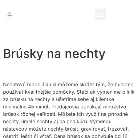
Brúsky na nechty
Nechtovú modeláciu si môžeme skrátiť tým, že budeme
používať kvalitnejšie pomôcky. Stačí ak vymeníme pilník
za brúsku na nechty a ušetríme sebe aj klientke
minimálne 45 minút. Predajcovia ponúkajú množstvo
brúsok rôznej veľkosti. Môžete ich využiť na prírodné
nechty, umelé nechty aj na pedikúru. Výmenou
nástavcov môžete nechty brúsiť, gravírovať, frézovať,
ošetriť, leštiť či vŕtať. Cena brúsok sa pohybuje od 12