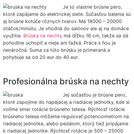
Je to vlastne brúsne pero,
ktoré zapájame do elektrickej siete. Súčasťou balenia sú
aj brúsne kotúče rôznych tvarov. Má 18000 – 20000
otáčok/minútu. Je vhodná do salónov ale aj na domáce
využitie.
Brúska na nechty
má dĺžku 16 cm, takže sa dá
pohodlne uchopiť a nieje ani ťažká. Práca s ňou je
nenáročná. Suma za túto brúsku je primeraná a
pohybuje sa od 20 eur do 40 eur.
Profesionálna brúska na nechty
Jej súčasťou je brúsne pero,
ktoré zapojíme do napájacej a riadiacej jednotky, kde si
volíme smer rotácie brúsneho telesa. Rýchlosť rotácie
brúsneho telesa môžeme regulovať potenciometrom na
riadiacej jednotke, alebo pedálom, ktorý tiež pripájame
k riadiacej jednotke. Rýchlosť rotácie je 500 – 25000