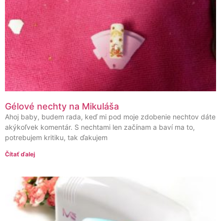
Gélové nechty na Mikuláša
Ahoj baby, budem rada, keď mi pod moje zdobenie nechtov dáte
akýkoľvek komentár. S nechtami len začínam a baví ma to,
potrebujem kritiku, tak ďakujem
Čítať ďalej